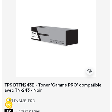
TPS BTTN243B - Toner 'Gamme PRO' compatible
avec TN-243 - Noir
L1-BTTN243B-PRO
-
1000 pages