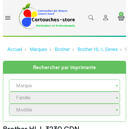
0
menu
Accueil
Marques
Brother
Brother HL-L Series
Br
Rechercher par imprimante
Marque
Famille
Modèle
Brother HL L 3230 CDN