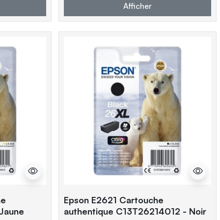
Afficher
he
Epson E2621 Cartouche
 Jaune
authentique C13T26214012 - Noir