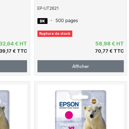
EP-UT2621
-
500 pages
Rupture de stock
32,64 € HT
58,98 € HT
39,17 € TTC
70,77 € TTC
Afficher