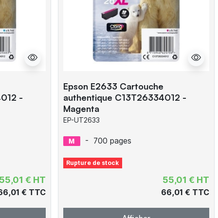
Epson E2633 Cartouche
012 -
authentique C13T26334012 -
Magenta
EP-UT2633
-
700 pages
Rupture de stock
55,01 € HT
55,01 € HT
66,01 € TTC
66,01 € TTC
Afficher