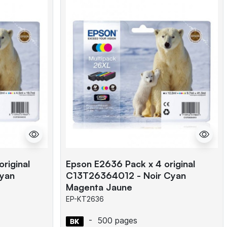
riginal
Epson E2636 Pack x 4 original
yan
C13T26364012 - Noir Cyan
Magenta Jaune
EP-KT2636
-
500 pages