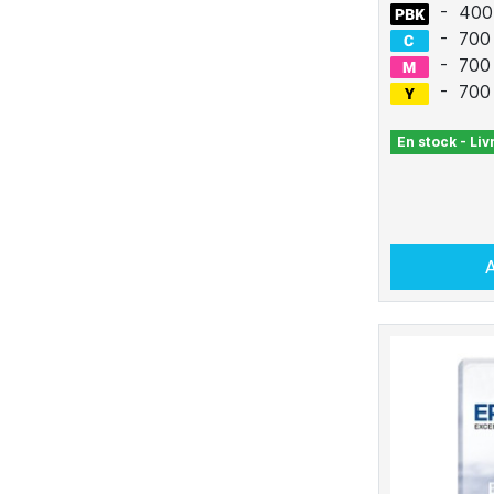
-
400
-
700
-
700
-
700
En stock - Li
A