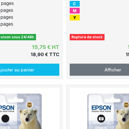
 pages
 pages
 pages
 pages
vraison sous 24/48h
Rupture de stock
15,75 € HT
18,90 € TTC
1
jouter au panier
Afficher