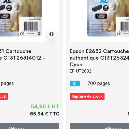
31 Cartouche
Epson E2632 Cartouche
ue C13T26314012 -
authentique C13T26324
Cyan
EP-UT2632
 pages
-
700 pages
ock
Rupture de stock
54,95 € HT
65,94 € TTC
Afficher
Afficher