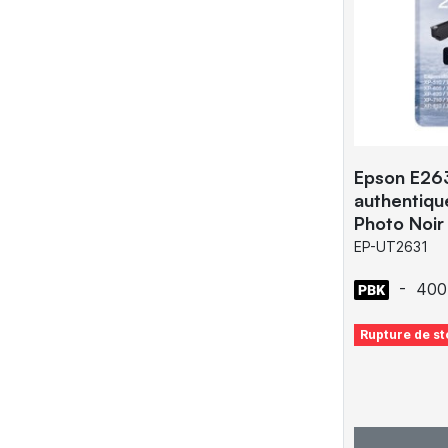
Epson E26
authentiq
Photo Noir
EP-UT2631
-
400
Rupture de st