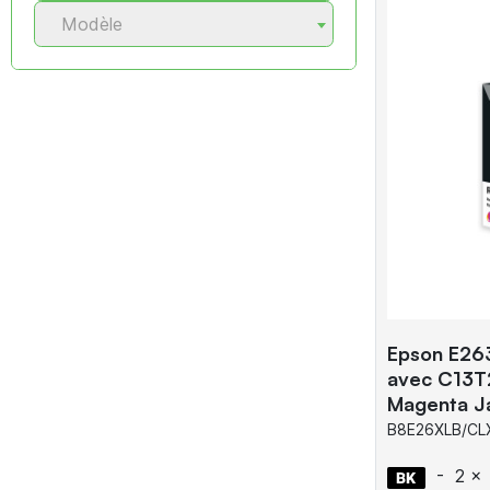
Modèle
Epson E263
avec C13T
Magenta J
B8E26XLB/CL
-
2 x