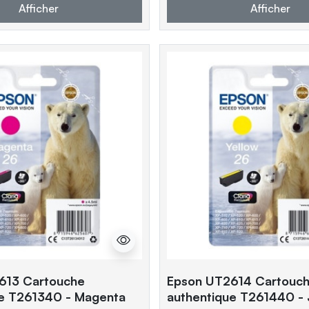
Afficher
Afficher
613 Cartouche
Epson UT2614 Cartouc
ue T261340 - Magenta
authentique T261440 -