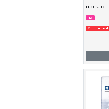
EP-UT2613
Rupture de st