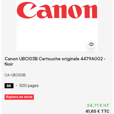
Canon UBCI03B Cartouche originale 4479A002 -
Noir
CA-UBCI03B
-
500 pages
Rupture de stock
34,71 € HT
41,65 € TTC