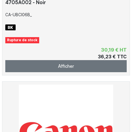
4705A002 - Noir
CA-UBCI06B_
Rupture de stock
30,19 € HT
36,23 € TTC
Afficher