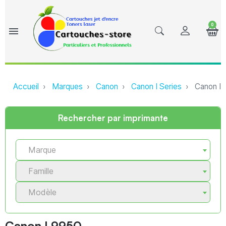
0
menu
Accueil
Marques
Canon
Canon I Series
Canon I 
Rechercher par imprimante
Marque
Famille
Modèle
Canon I 9950