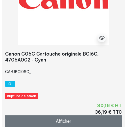
Canon C06C Cartouche originale BCI6C,
4706A002 - Cyan
CA-UBCI06C_
Rupture de stock
30,16 € HT
36,19 € TTC
Afficher