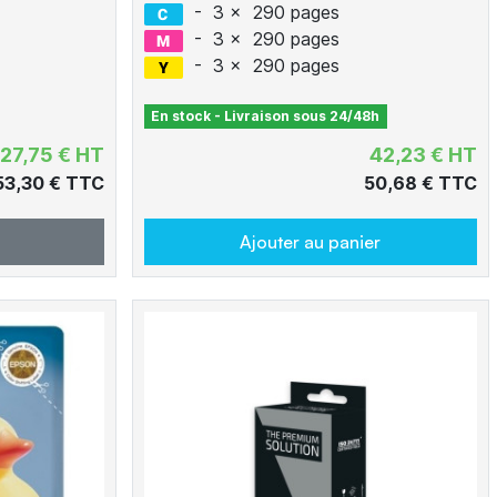
-
3 x
290 pages
-
3 x
290 pages
-
3 x
290 pages
En stock - Livraison sous 24/48h
127,75 € HT
42,23 € HT
53,30 € TTC
50,68 € TTC
Ajouter au panier