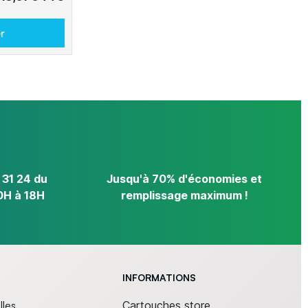
r
 31 24 du
Jusqu'à 70% d'économies et
0H à 18H
remplissage maximum !
INFORMATIONS
lles
Cartouches store