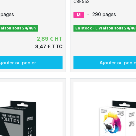
C8E553
 pages
-
290 pages
vraison sous 24/48h
En stock - Livraison sous 24/48
2,89 € HT
3,47 € TTC
jouter au panier
Ajouter au panie