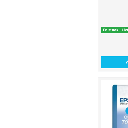
En stock - Li
A