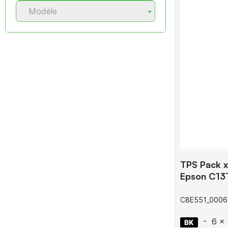
Modèle
TPS Pack x
Epson C13
C8E551_0006
-
6 x