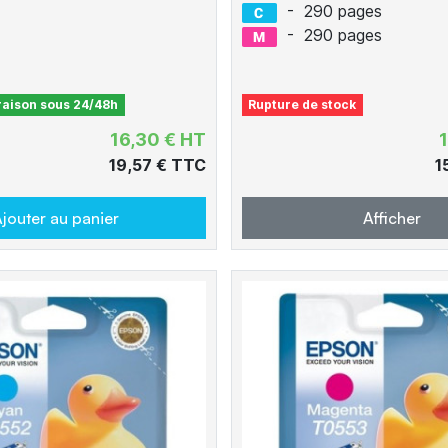
-
290 pages
-
290 pages
vraison sous 24/48h
Rupture de stock
16,30 € HT
19,57 € TTC
1
jouter au panier
Afficher