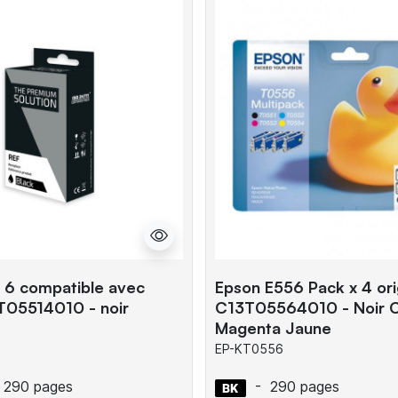
 6 compatible avec
Epson E556 Pack x 4 ori
T05514010 - noir
C13T05564010 - Noir 
Magenta Jaune
EP-KT0556
290 pages
-
290 pages