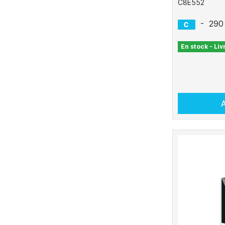
C8E552
-
290
En stock - Li
A