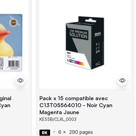
ginal
Pack x 15 compatible avec
Cyan
C13T05564010 - Noir Cyan
Magenta Jaune
KE55B/CLXL_0003
-
6 x
290 pages