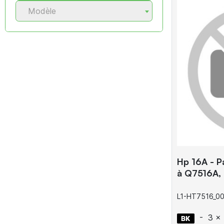
Modèle
Hp 16A - P
à Q7516A, 
L1-HT7516_0
-
3 x