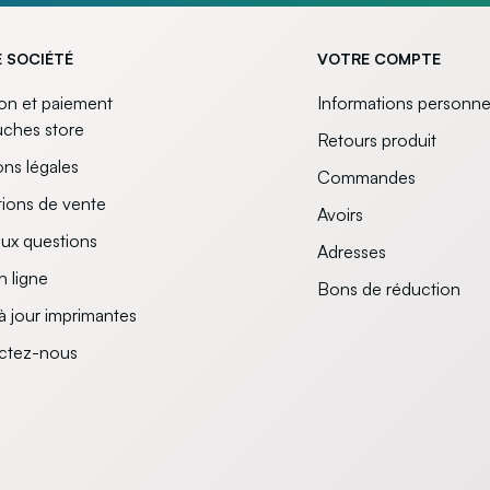
 SOCIÉTÉ
VOTRE COMPTE
son et paiement
Informations personne
uches store
Retours produit
ns légales
Commandes
ions de vente
Avoirs
aux questions
Adresses
n ligne
Bons de réduction
à jour imprimantes
ctez-nous