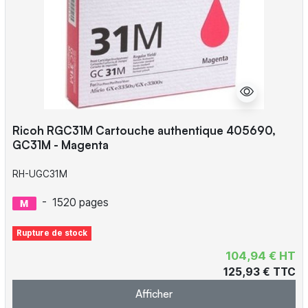
Ricoh RGC31M Cartouche authentique 405690,
GC31M - Magenta
RH-UGC31M
-
1520 pages
Rupture de stock
104,94 € HT
125,93 € TTC
Afficher