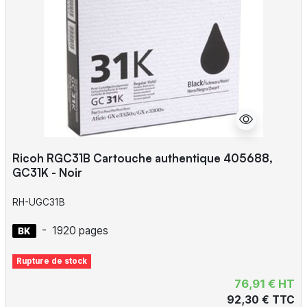
Ricoh RGC31B Cartouche authentique 405688,
GC31K - Noir
RH-UGC31B
-
1920 pages
Rupture de stock
76,91 € HT
92,30 € TTC