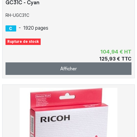
GC31C - Cyan
RH-UGC31C
-
1920 pages
Rupture de stock
104,94 € HT
125,93 € TTC
Afficher