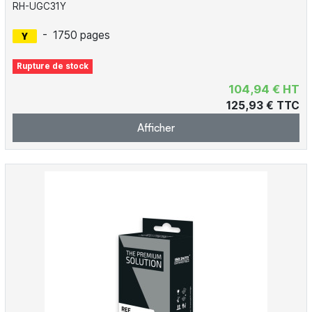
RH-UGC31Y
-
1750 pages
Rupture de stock
104,94 € HT
125,93 € TTC
Afficher