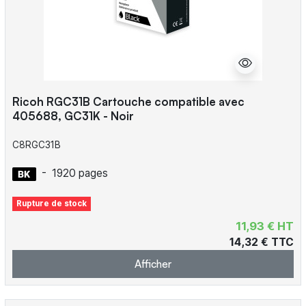
Ricoh RGC31B Cartouche compatible avec
405688, GC31K - Noir
C8RGC31B
-
1920 pages
Rupture de stock
11,93 € HT
14,32 € TTC
Afficher