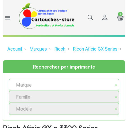
0
menu
Accueil
Marques
Ricoh
Ricoh Aficio GX Series
Ri
Rechercher par imprimante
Marque
Famille
Modèle
Ricoh Aficio GX e 3300 Series