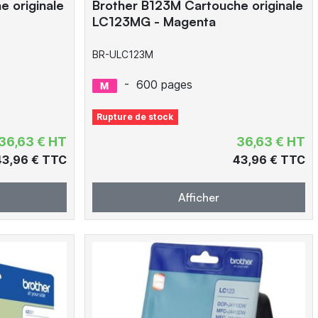
 originale
Brother B123M Cartouche originale
LC123MG - Magenta
BR-ULC123M
-
600 pages
Rupture de stock
36,63 € HT
36,63 € HT
43,96 € TTC
43,96 € TTC
Afficher