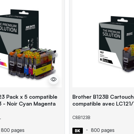
23 Pack x 5 compatible
Brother B123B Cartouc
 - Noir Cyan Magenta
compatible avec LC121/
L
C8B123B
800 pages
-
800 pages