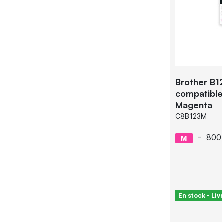
Brother B
compatible
Magenta
C8B123M
-
800
En stock - Li