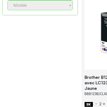
Modèle
Brother B1
avec LC123
Jaune
B8B123B/CLX
-
2 x