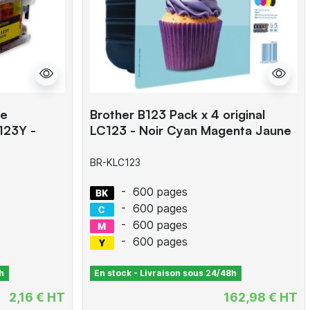
he
Brother B123 Pack x 4 original
123Y -
LC123 - Noir Cyan Magenta Jaune
BR-KLC123
-
600 pages
-
600 pages
-
600 pages
-
600 pages
h
En stock - Livraison sous 24/48h
2,16 € HT
162,98 € HT