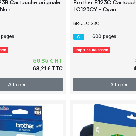
23B Cartouche originale
Brother B123C Cartouche
Noir
LC123CY - Cyan
BR-ULC123C
 pages
-
600 pages
ock
Rupture de stock
56,85 € HT
68,21 € TTC
Afficher
Afficher