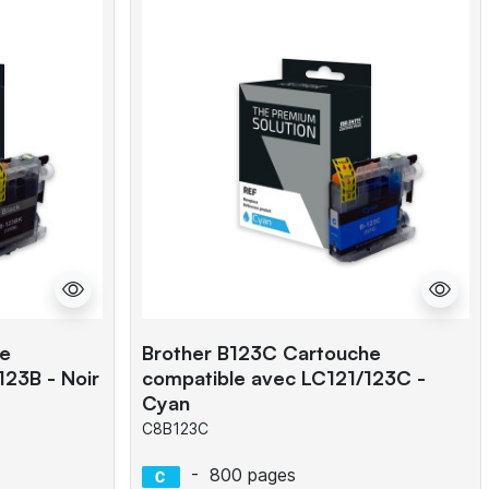
he
Brother B123C Cartouche
123B - Noir
compatible avec LC121/123C -
Cyan
C8B123C
-
800 pages