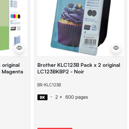
original
Brother KLC123B Pack x 2 original
n Magenta
LC123BKBP2 - Noir
BR-KLC123B
-
2 x
600 pages