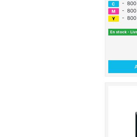
-
800
-
800
-
800
En stock - Li
A