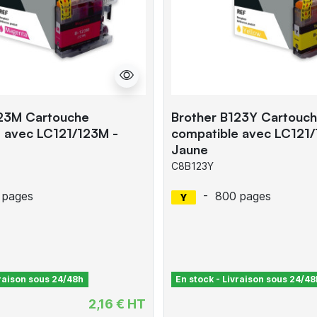
123M Cartouche
Brother B123Y Cartouc
 avec LC121/123M -
compatible avec LC121/
Jaune
C8B123Y
 pages
-
800 pages
vraison sous 24/48h
En stock - Livraison sous 24/48
2,16 € HT