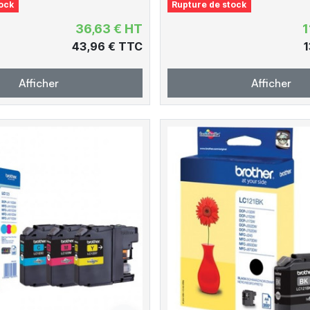
ock
Rupture de stock
36,63 € HT
1
43,96 € TTC
1
Afficher
Afficher