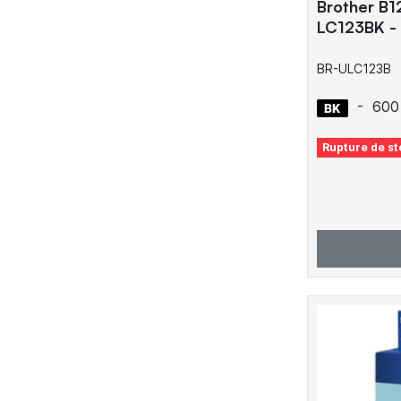
Brother B1
LC123BK - 
BR-ULC123B
-
600
Rupture de st