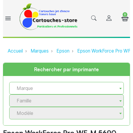
0
menu
Accueil
Marques
Epson
Epson WorkForce Pro WF-
Rechercher par imprimante
Marque
Famille
Modèle
Epson WorkForce Pro WF-M 5690