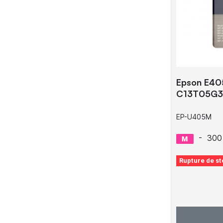
Epson E405
C13T05G3
EP-U405M
-
300
Rupture de st