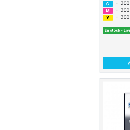
-
300
-
300
-
300
En stock - Li
A