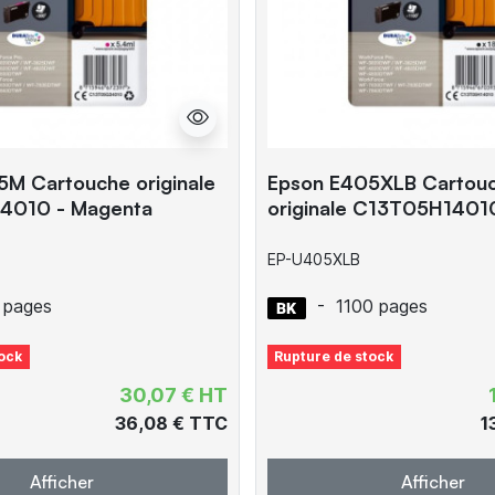
M Cartouche originale
Epson E405XLB Cartou
4010 - Magenta
originale C13T05H14010
EP-U405XLB
 pages
-
1100 pages
ock
Rupture de stock
30,07 € HT
36,08 € TTC
1
Afficher
Afficher