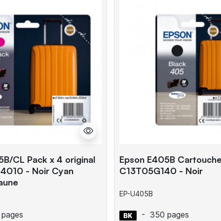
B/CL Pack x 4 original
Epson E405B Cartouche 
010 - Noir Cyan
C13T05G140 - Noir
aune
EP-U405B
 pages
-
350 pages