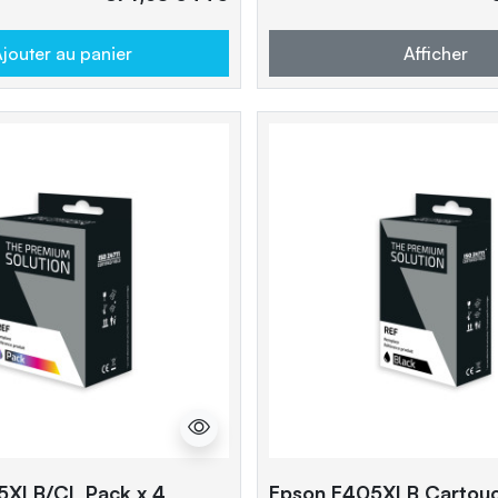
jouter au panier
Afficher
5XLB/CL Pack x 4
Epson E405XLB Cartou