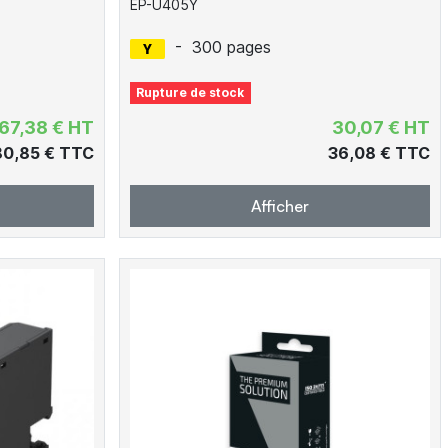
EP-U405Y
-
300 pages
Rupture de stock
67,38 € HT
30,07 € HT
80,85 € TTC
36,08 € TTC
Afficher