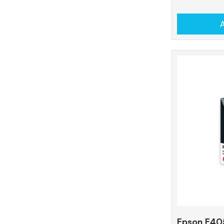
A
Epson E40