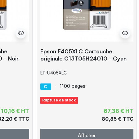
che
Epson E405XLC Cartouche
 - Noir
originale C13T05H24010 - Cyan
EP-U405XLC
-
1100 pages
Rupture de stock
110,16 € HT
67,38 € HT
32,20 € TTC
80,85 € TTC
Afficher