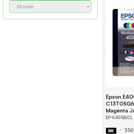
Modèle
Epson E405
C13T05G64
Magenta J
EP-K405B/CL
-
350