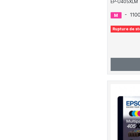
EP-U405XLM
-
110
Rupture de st