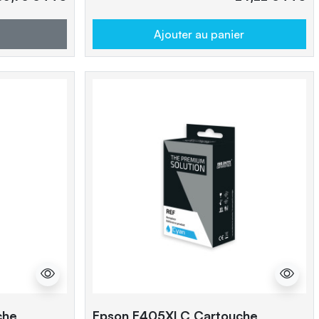
Ajouter au panier
che
Epson E405XLC Cartouche