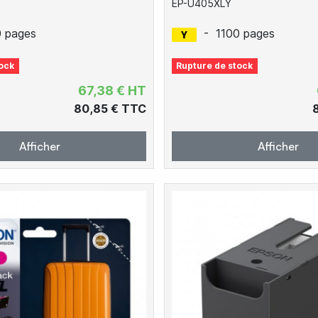
EP-U405XLY
0 pages
-
1100 pages
ock
Rupture de stock
67,38 € HT
80,85 € TTC
Afficher
Afficher