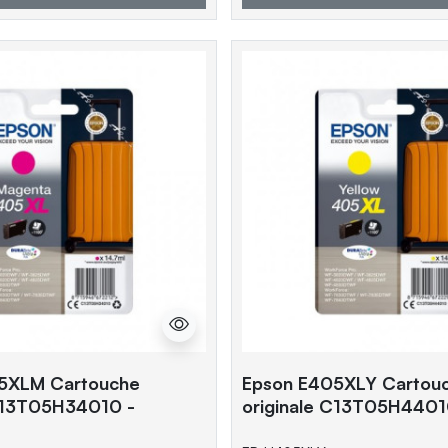
5XLM Cartouche
Epson E405XLY Cartou
 C13T05H34010 -
originale C13T05H4401