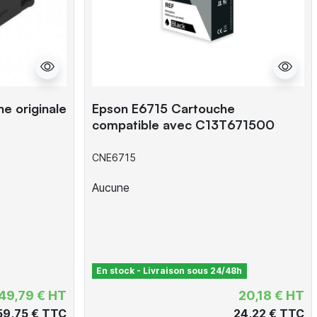
 originale
Epson E6715 Cartouche
compatible avec C13T671500
CNE6715
Aucune
En stock - Livraison sous 24/48h
49,79 € HT
20,18 € HT
59,75 € TTC
24,22 € TTC