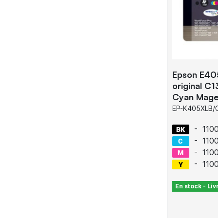
Epson E40
original C
Cyan Mage
EP-K405XLB/
-
110
-
110
-
110
-
110
En stock - Li