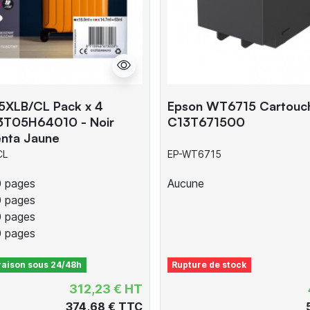
5XLB/CL Pack x 4
Epson WT6715 Cartouche
13T05H64010 - Noir
C13T671500
nta Jaune
CL
EP-WT6715
0 pages
Aucune
0 pages
0 pages
0 pages
vraison sous 24/48h
Rupture de stock
312,23 € HT
374,68 € TTC