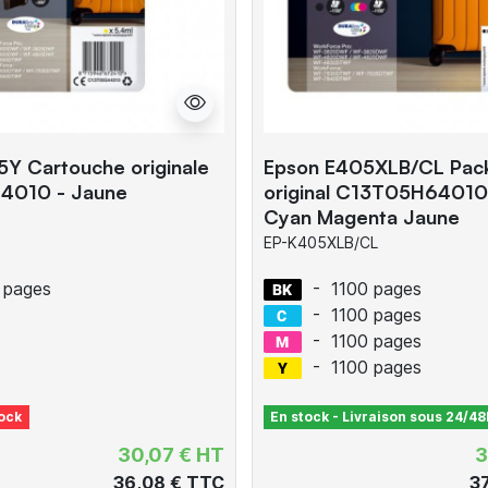
Y Cartouche originale
Epson E405XLB/CL Pack
4010 - Jaune
original C13T05H64010 
Cyan Magenta Jaune
EP-K405XLB/CL
 pages
-
1100 pages
-
1100 pages
-
1100 pages
-
1100 pages
ock
En stock - Livraison sous 24/48
30,07 € HT
3
36,08 € TTC
3