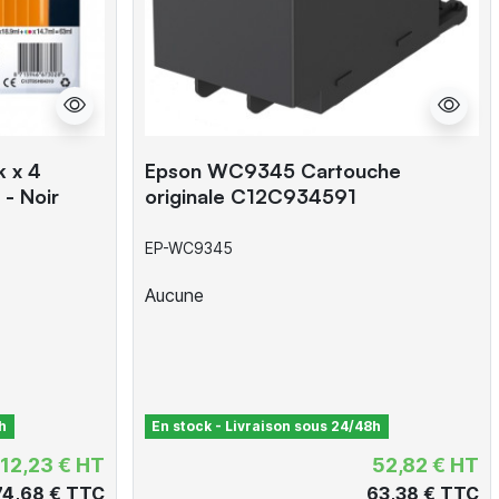
 x 4
Epson WC9345 Cartouche
- Noir
originale C12C934591
EP-WC9345
Aucune
h
En stock - Livraison sous 24/48h
12,23 € HT
52,82 € HT
74,68 € TTC
63,38 € TTC