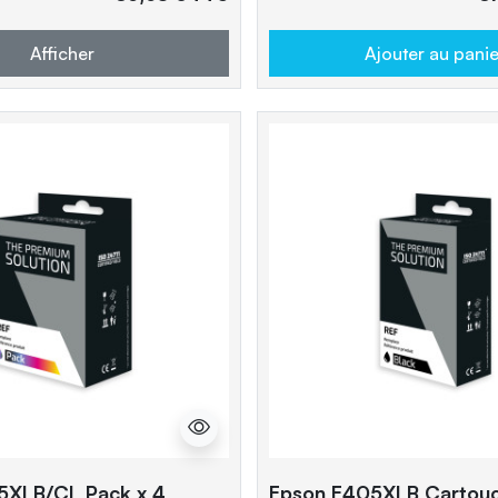
Afficher
Ajouter au panie
5XLB/CL Pack x 4
Epson E405XLB Cartou