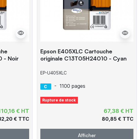
che
Epson E405XLC Cartouche
 - Noir
originale C13T05H24010 - Cyan
EP-U405XLC
-
1100 pages
Rupture de stock
110,16 € HT
67,38 € HT
32,20 € TTC
80,85 € TTC
Afficher