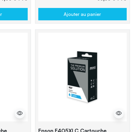
r
Ajouter au panier
che
Epson E405XLC Cartouche