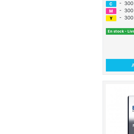
-
300
-
300
-
300
En stock - Li
A