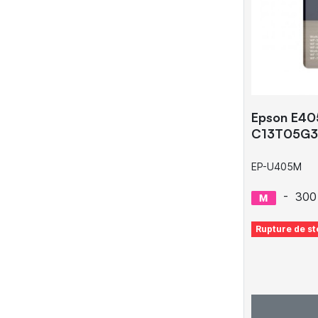
Epson E405
C13T05G3
EP-U405M
-
300
Rupture de st