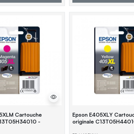
5XLM Cartouche
Epson E405XLY Cartou
 C13T05H34010 -
originale C13T05H4401