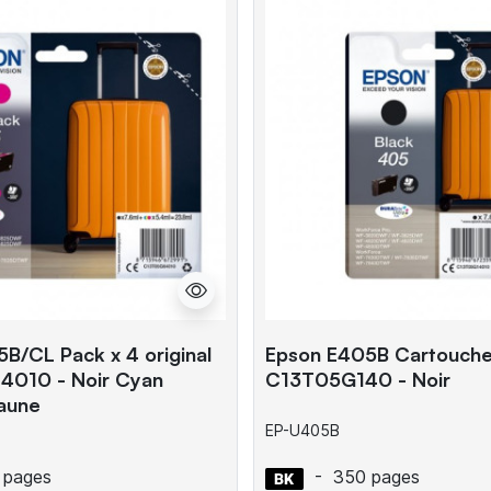
B/CL Pack x 4 original
Epson E405B Cartouche 
010 - Noir Cyan
C13T05G140 - Noir
aune
EP-U405B
 pages
-
350 pages