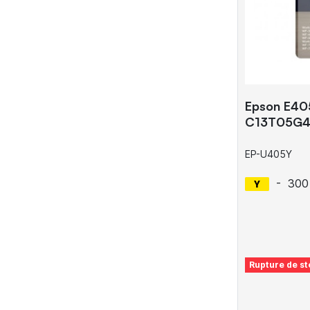
Epson E405
C13T05G4
EP-U405Y
-
300
Rupture de st