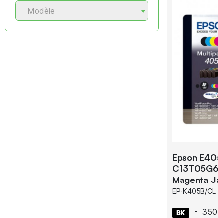
Modèle
Epson E405
C13T05G64
Magenta J
EP-K405B/CL
-
350