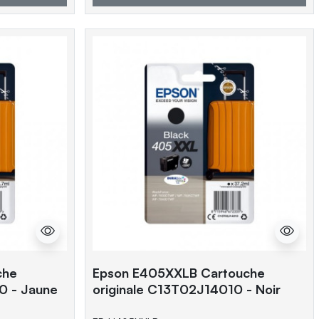
che
Epson E405XXLB Cartouche
0 - Jaune
originale C13T02J14010 - Noir