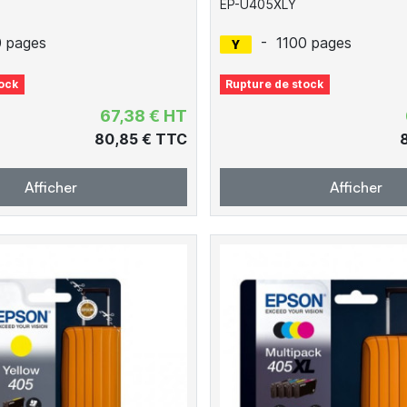
EP-U405XLY
0 pages
-
1100 pages
ock
Rupture de stock
67,38 € HT
80,85 € TTC
Afficher
Afficher