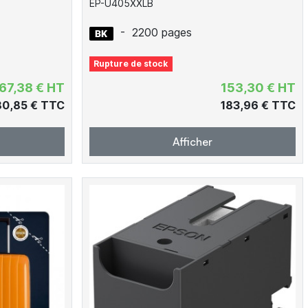
EP-U405XXLB
-
2200 pages
Rupture de stock
67,38 € HT
153,30 € HT
80,85 € TTC
183,96 € TTC
Afficher