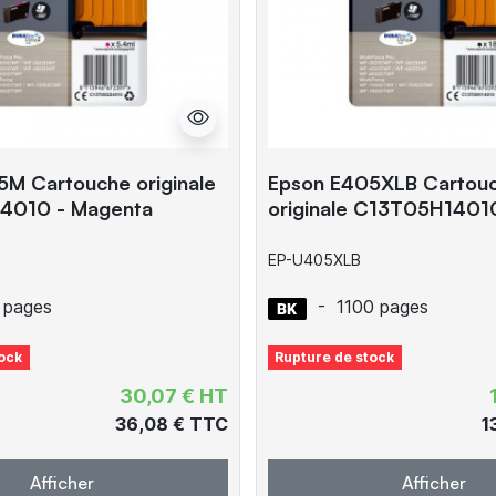
M Cartouche originale
Epson E405XLB Cartou
4010 - Magenta
originale C13T05H14010
EP-U405XLB
 pages
-
1100 pages
ock
Rupture de stock
30,07 € HT
36,08 € TTC
1
Afficher
Afficher