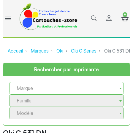
0
menu
Accueil
Marques
Oki
Oki C Series
Oki C 531 DN
Rechercher par imprimante
Marque
Famille
Modèle
Oki C 531 DN