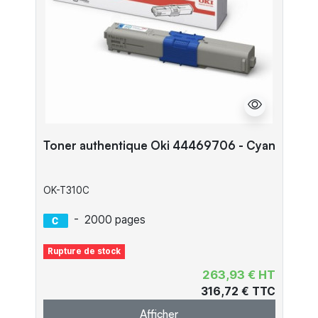
Toner authentique Oki 44469706 - Cyan
OK-T310C
-
2000 pages
Rupture de stock
263,93 € HT
316,72 € TTC
Afficher