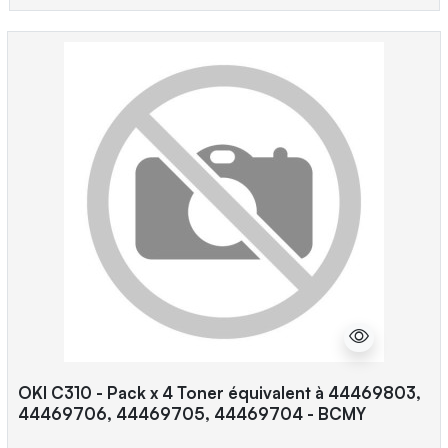
OKI C310 - Pack x 4 Toner équivalent à 44469803,
44469706, 44469705, 44469704 - BCMY