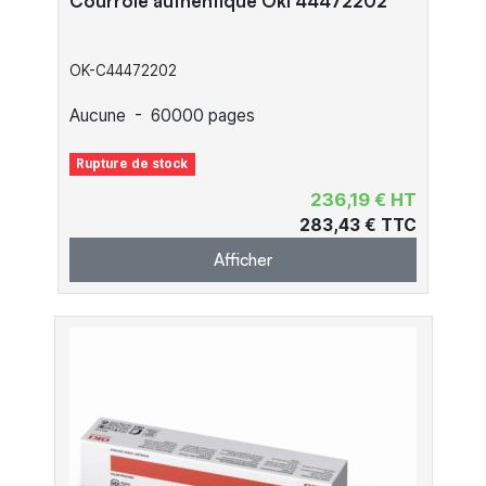
Courroie authentique Oki 44472202
OK-C44472202
Aucune
-
60000 pages
Rupture de stock
236,19 € HT
283,43 € TTC
Afficher