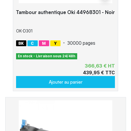
Tambour authentique Oki 44968301 - Noir
OK-D301
-
30000 pages
En stock - Livraison sous 24/48h
366,63 € HT
439,95 € TTC
Ajouter au panier