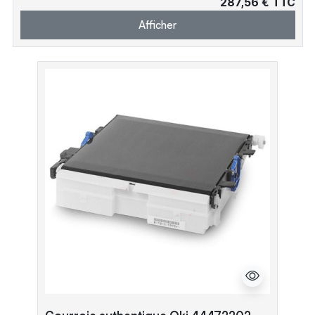
287,56 € TTC
Afficher