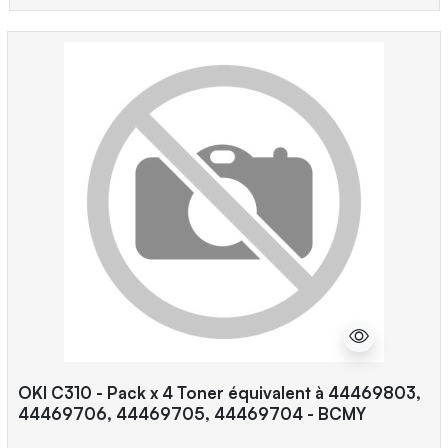
OKI C310 - Pack x 4 Toner équivalent à 44469803,
44469706, 44469705, 44469704 - BCMY