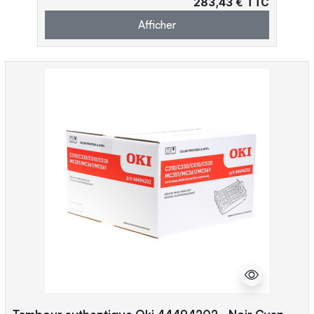
283,43 € TTC
Afficher