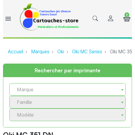
0
menu
Accueil
Marques
Oki
Oki MC Series
Oki MC 351
Rechercher par imprimante
Marque
Famille
Modèle
Oki MC 351 DN