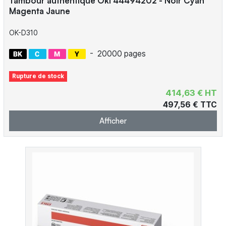
Tambour authentique Oki 44494202 - Noir Cyan
Magenta Jaune
OK-D310
-
20000 pages
Rupture de stock
414,63 € HT
497,56 € TTC
Afficher