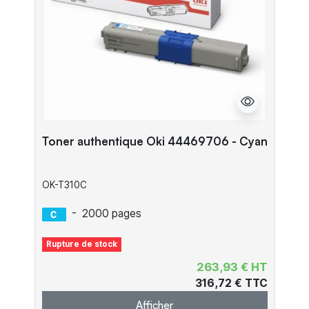
Toner authentique Oki 44469706 - Cyan
OK-T310C
-
2000 pages
Rupture de stock
263,93 € HT
316,72 € TTC
Afficher