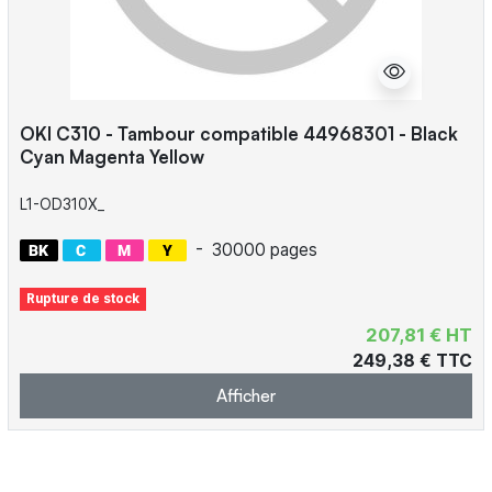
OKI C310 - Tambour compatible 44968301 - Black
Cyan Magenta Yellow
L1-OD310X_
-
30000 pages
Rupture de stock
207,81 € HT
249,38 € TTC
Afficher