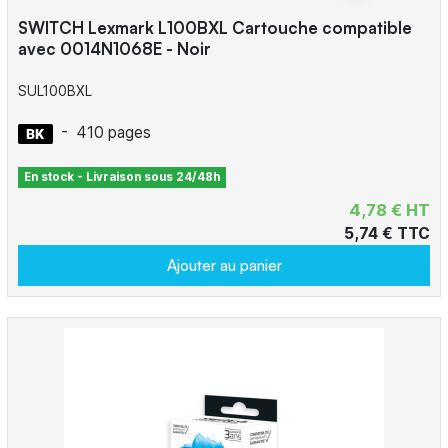
SWITCH Lexmark L100BXL Cartouche compatible
avec 0014N1068E - Noir
SUL100BXL
-
410 pages
En stock - Livraison sous 24/48h
4,78 € HT
5,74 € TTC
Ajouter au panier