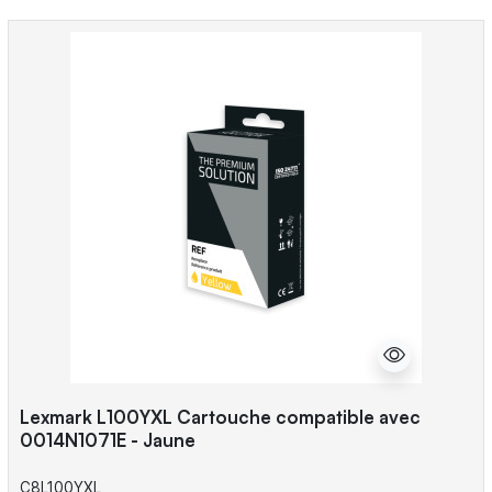
Lexmark L100YXL Cartouche compatible avec
0014N1071E - Jaune
C8L100YXL