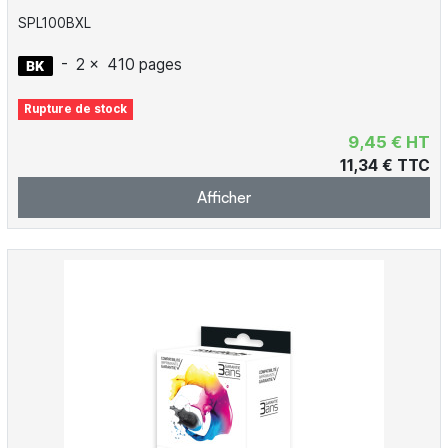
SPL100BXL
-
2 x
410 pages
Rupture de stock
9,45 € HT
11,34 € TTC
Afficher