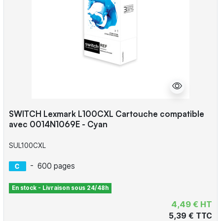
SWITCH Lexmark L100CXL Cartouche compatible
avec 0014N1069E - Cyan
SUL100CXL
-
600 pages
En stock - Livraison sous 24/48h
4,49 € HT
5,39 € TTC