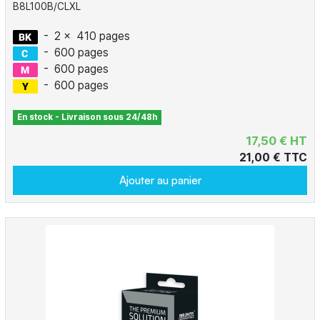
B8L100B/CLXL
-
2 x
410 pages
-
600 pages
-
600 pages
-
600 pages
En stock - Livraison sous 24/48h
17,50 € HT
21,00 € TTC
Ajouter au panier