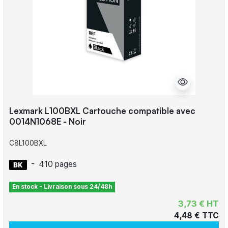
Lexmark L100BXL Cartouche compatible avec
0014N1068E - Noir
C8L100BXL
-
410 pages
En stock - Livraison sous 24/48h
3,73 € HT
4,48 € TTC