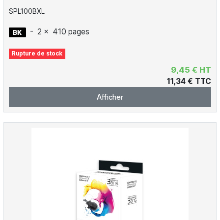
SPL100BXL
-
2 x
410 pages
Rupture de stock
9,45 € HT
11,34 € TTC
Afficher