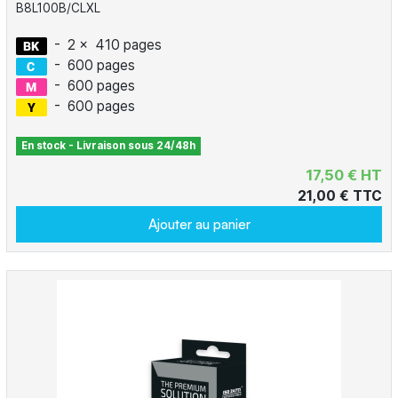
B8L100B/CLXL
-
2 x
410 pages
-
600 pages
-
600 pages
-
600 pages
En stock - Livraison sous 24/48h
17,50 € HT
21,00 € TTC
Ajouter au panier