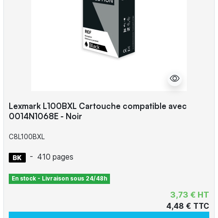
Lexmark L100BXL Cartouche compatible avec
0014N1068E - Noir
C8L100BXL
-
410 pages
En stock - Livraison sous 24/48h
3,73 € HT
4,48 € TTC