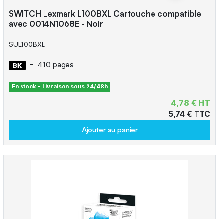
SWITCH Lexmark L100BXL Cartouche compatible
avec 0014N1068E - Noir
SUL100BXL
-
410 pages
En stock - Livraison sous 24/48h
4,78 € HT
5,74 € TTC
Ajouter au panier