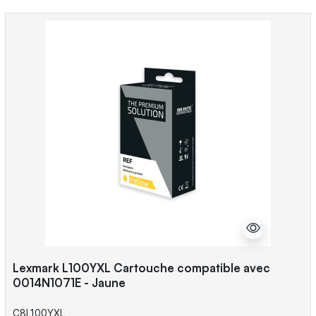
Lexmark L100YXL Cartouche compatible avec
0014N1071E - Jaune
C8L100YXL