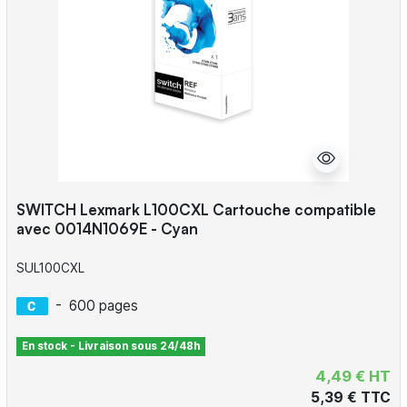
SWITCH Lexmark L100CXL Cartouche compatible
avec 0014N1069E - Cyan
SUL100CXL
-
600 pages
En stock - Livraison sous 24/48h
4,49 € HT
5,39 € TTC