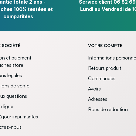
antie totale 2 ans -
Service client 06 82 69
ches 100% testées et
Lundi au Vendredi de 1
compatibles
 SOCIÉTÉ
VOTRE COMPTE
son et paiement
Informations personne
uches store
Retours produit
ns légales
Commandes
ions de vente
Avoirs
aux questions
Adresses
n ligne
Bons de réduction
à jour imprimantes
ctez-nous