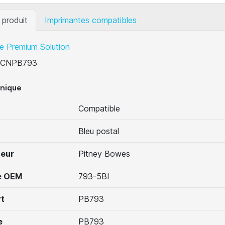
 produit
Imprimantes compatibles
e Premium Solution
CNPB793
hnique
Compatible
Bleu postal
teur
Pitney Bowes
e OEM
793-5BI
t
PB793
e
PB793