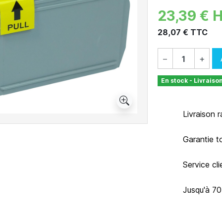
23,39 € 
28,07 € TTC
−
+
En stock - Livraiso
Livraison 
Garantie t
Service cl
Jusqu'à 7