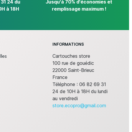
 31 24 du
Jusqu'à 70% d'économies et
0H à 18H
remplissage maximum !
INFORMATIONS
lles
Cartouches store
100 rue de gouédic
22000 Saint-Brieuc
France
Téléphone :
06 82 69 31
24 de 10H à 18H du lundi
au vendredi
store.ecopro@gmail.com