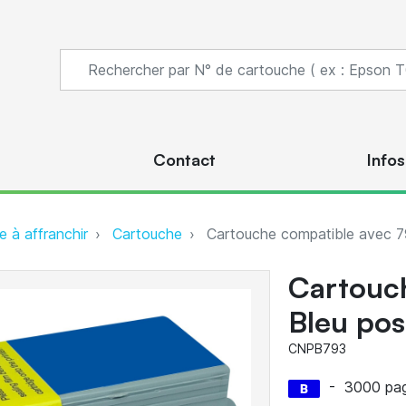
s
Contact
Infos
 à affranchir
Cartouche
Cartouche compatible avec 79
Cartouch
Bleu pos
CNPB793
-
3000 pa