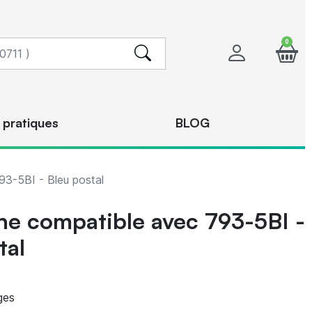
0
 pratiques
BLOG
3-5BI - Bleu postal
e compatible avec 793-5BI -
tal
ges