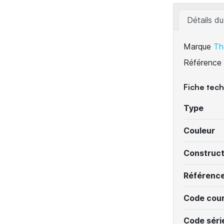
Détails du
Marque
Th
Référence
Fiche tec
Type
Couleur
Construc
Référenc
Code cour
Code séri