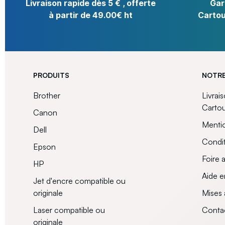
Livraison rapide dès 5 € , offerte
Gar
à partir de 49.00€ ht
Cartou
PRODUITS
NOTRE
Brother
Livrai
Carto
Canon
Mentio
Dell
Condit
Epson
Foire 
HP
Aide e
Jet d'encre compatible ou
originale
Mises 
Laser compatible ou
Conta
originale