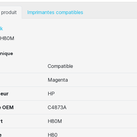
 produit
Imprimantes compatibles
lk
H80M
hnique
Compatible
Magenta
teur
HP
e OEM
C4873A
t
H80M
e
H80