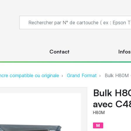
s
Contact
Infos
ncre compatible ou originale
Grand Format
Bulk H80M -
Bulk H8
avec C4
H80M