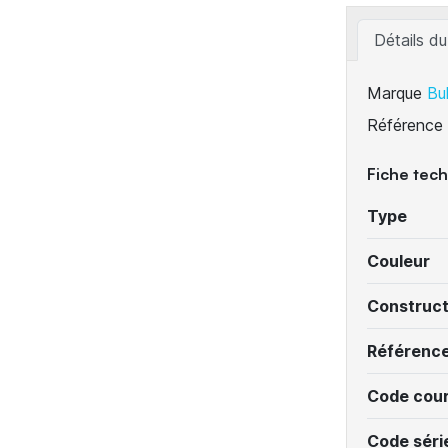
Détails du
Marque
Bu
Référence
Fiche tec
Type
Couleur
Construc
Référenc
Code cour
Code séri