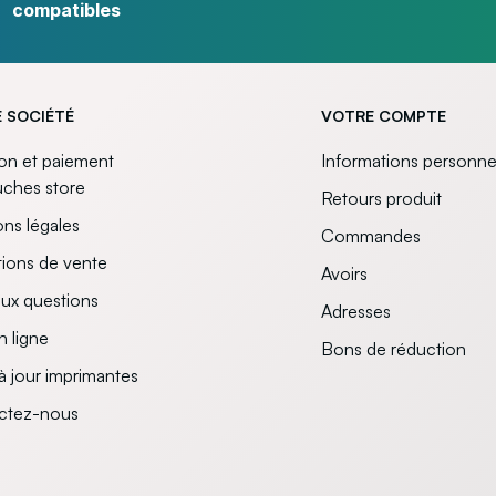
compatibles
 SOCIÉTÉ
VOTRE COMPTE
son et paiement
Informations personne
uches store
Retours produit
ns légales
Commandes
ions de vente
Avoirs
aux questions
Adresses
n ligne
Bons de réduction
à jour imprimantes
ctez-nous