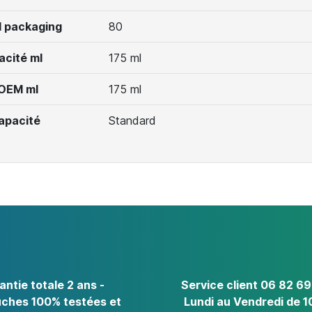
 packaging
80
acité ml
175 ml
 OEM ml
175 ml
apacité
Standard
antie totale 2 ans -
Service client 06 82 69
ches 100% testées et
Lundi au Vendredi de 1