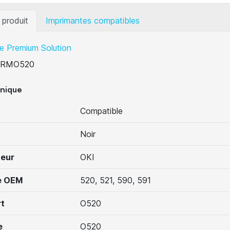
 produit
Imprimantes compatibles
e Premium Solution
RMO520
hnique
Compatible
Noir
teur
OKI
e OEM
520, 521, 590, 591
t
O520
e
O520