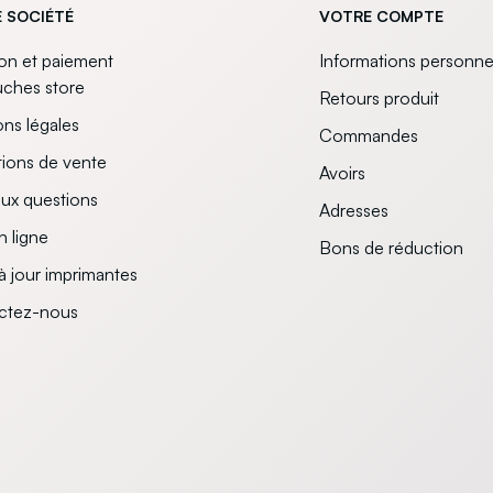
 SOCIÉTÉ
VOTRE COMPTE
son et paiement
Informations personne
uches store
Retours produit
ns légales
Commandes
ions de vente
Avoirs
aux questions
Adresses
n ligne
Bons de réduction
à jour imprimantes
ctez-nous