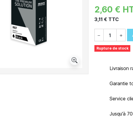
2,60 € H
3,11 € TTC
−
+
Rupture de stock
Livraison 
Garantie t
Service cl
Jusqu'à 7