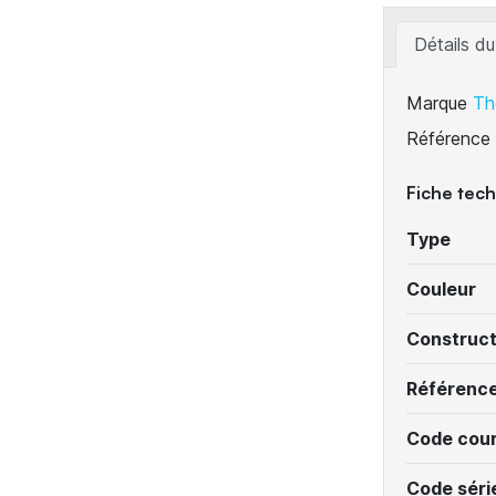
Détails du
Marque
Th
Référence
Fiche tec
Type
Couleur
Construc
Référenc
Code cour
Code séri