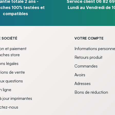
antie totale 2 ans -
Service client 06 82 69
ches 100% testées et
Lundi au Vendredi de 1
compatibles
 SOCIÉTÉ
VOTRE COMPTE
son et paiement
Informations personne
uches store
Retours produit
ns légales
Commandes
ions de vente
Avoirs
aux questions
Adresses
n ligne
Bons de réduction
à jour imprimantes
ctez-nous