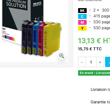
-
2 x
300
-
415 pag
-
330 pag
-
530 pag
13,13 € H
15,75 € TTC
−
+
En stock - Livraiso
Livraison 
Garantie t