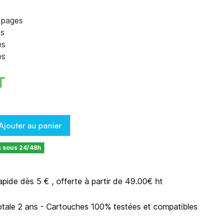
 pages
es
es
es
T
Ajouter au panier
n sous 24/48h
rapide dès 5 € , offerte à partir de 49.00€ ht
otale 2 ans - Cartouches 100% testées et compatibles