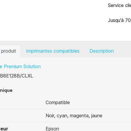
Service cl
Jusqu'à 7
 produit
Imprimantes compatibles
Description
e Premium Solution
B8E128B/CLXL
hnique
Compatible
Noir, cyan, magenta, jaune
teur
Epson