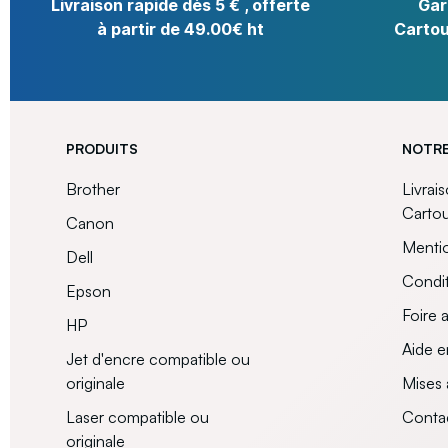
Livraison rapide dès 5 € , offerte
Gar
à partir de 49.00€ ht
Cartou
PRODUITS
NOTRE
Brother
Livrai
Carto
Canon
Mentio
Dell
Condit
Epson
Foire 
HP
Aide e
Jet d'encre compatible ou
originale
Mises 
Laser compatible ou
Conta
originale