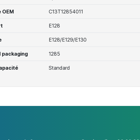
e OEM
C13T12854011
t
E128
e
E128/E129/E130
 packaging
1285
apacité
Standard