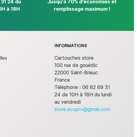
 31 24 du
Jusqu'à 70% d'économies et
0H à 18H
remplissage maximum !
INFORMATIONS
lles
Cartouches store
100 rue de gouédic
22000 Saint-Brieuc
France
Téléphone :
06 82 69 31
24 de 10H à 18H du lundi
au vendredi
store.ecopro@gmail.com