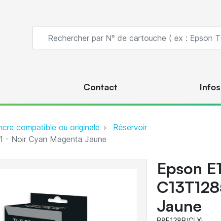
s
Contact
Infos
ncre compatible ou originale
Réservoir
 - Noir Cyan Magenta Jaune
Epson E1
C13T128
Jaune
B8E128B/CLXL