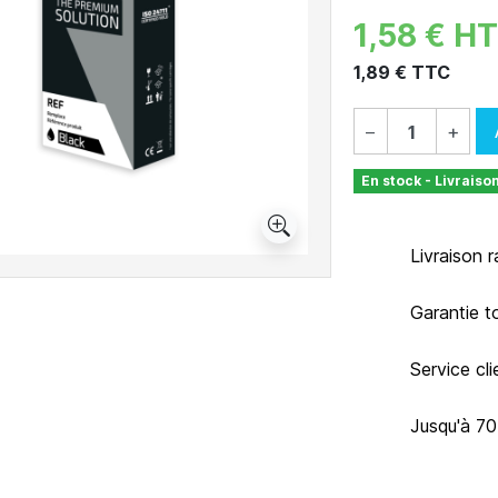
1,58 € HT
1,89 € TTC
−
+
En stock - Livraiso
Livraison 
Garantie t
Service cl
Jusqu'à 7