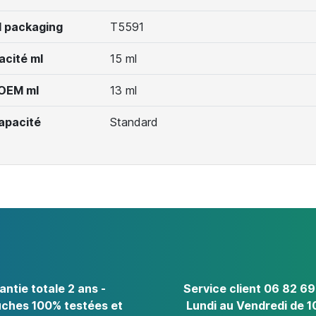
 packaging
T5591
acité ml
15 ml
 OEM ml
13 ml
apacité
Standard
antie totale 2 ans -
Service client 06 82 69
ches 100% testées et
Lundi au Vendredi de 1