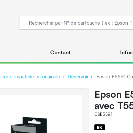
s
Contact
Infos
ncre compatible ou originale
Réservoir
Epson E5591 Car
Epson E
avec T55
C8E5591