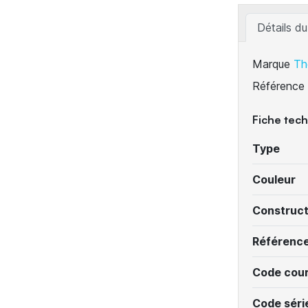
Détails du
Marque
Th
Référence
Fiche tec
Type
Couleur
Construc
Référenc
Code cour
Code séri