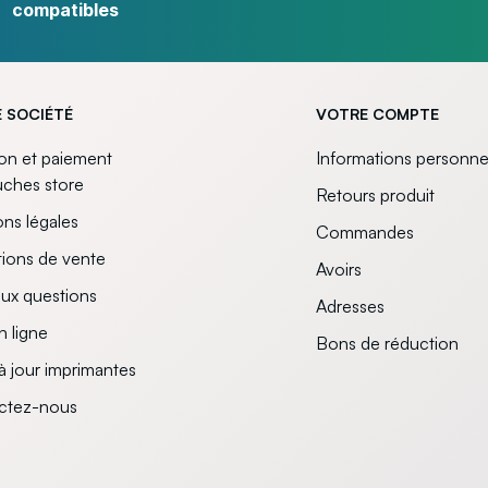
compatibles
 SOCIÉTÉ
VOTRE COMPTE
son et paiement
Informations personne
uches store
Retours produit
ns légales
Commandes
ions de vente
Avoirs
aux questions
Adresses
n ligne
Bons de réduction
à jour imprimantes
ctez-nous