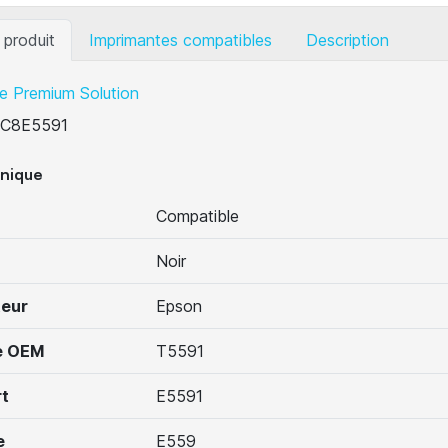
 produit
Imprimantes compatibles
Description
e Premium Solution
C8E5591
hnique
Compatible
Noir
teur
Epson
e OEM
T5591
t
E5591
e
E559