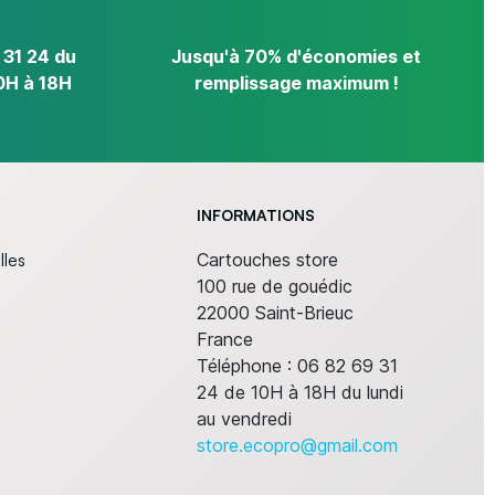
 31 24 du
Jusqu'à 70% d'économies et
0H à 18H
remplissage maximum !
INFORMATIONS
lles
Cartouches store
100 rue de gouédic
22000 Saint-Brieuc
France
Téléphone :
06 82 69 31
24 de 10H à 18H du lundi
au vendredi
store.ecopro@gmail.com