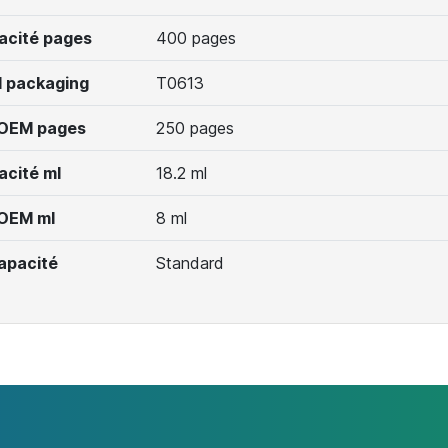
acité pages
400 pages
 packaging
T0613
 OEM pages
250 pages
acité ml
18.2 ml
 OEM ml
8 ml
apacité
Standard