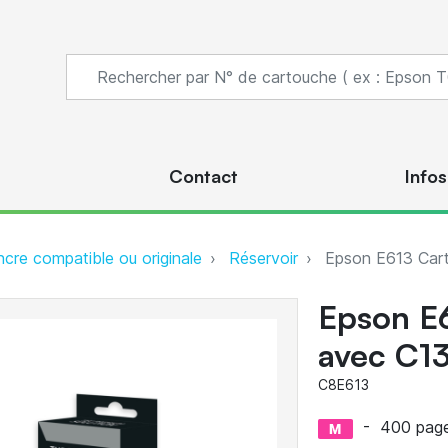
s
Contact
Infos
ncre compatible ou originale
Réservoir
Epson E613 Car
Epson E
avec C1
C8E613
-
400 pag