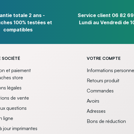
antie totale 2 ans -
Service client 06 82 69
ches 100% testées et
Lundi au Vendredi de 1
compatibles
 SOCIÉTÉ
VOTRE COMPTE
son et paiement
Informations personne
uches store
Retours produit
ns légales
Commandes
ions de vente
Avoirs
aux questions
Adresses
n ligne
Bons de réduction
à jour imprimantes