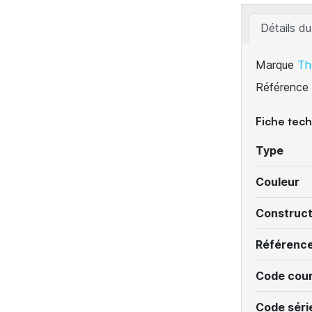
Détails du
Marque
Th
Référence
Fiche tec
Type
Couleur
Construc
Référenc
Code cour
Code séri