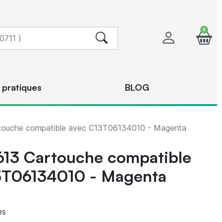
0
 pratiques
BLOG
touche compatible avec C13T06134010 - Magenta
613 Cartouche compatible
3T06134010 - Magenta
es