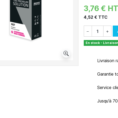
3,76 € H
4,52 € TTC
−
+
En stock - Livraiso
Livraison 
Garantie t
Service cl
Jusqu'à 7