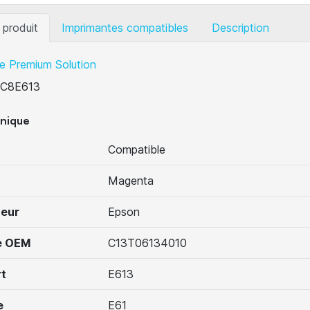
 produit
Imprimantes compatibles
Description
e Premium Solution
C8E613
hnique
Compatible
Magenta
teur
Epson
e OEM
C13T06134010
t
E613
e
E61