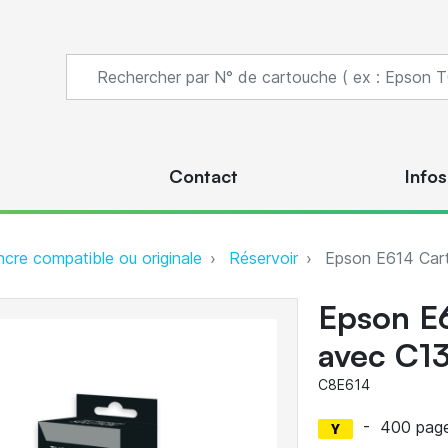
s
Contact
Infos
ncre compatible ou originale
Réservoir
Epson E614 Cart
Epson E
avec C1
C8E614
-
400 pag