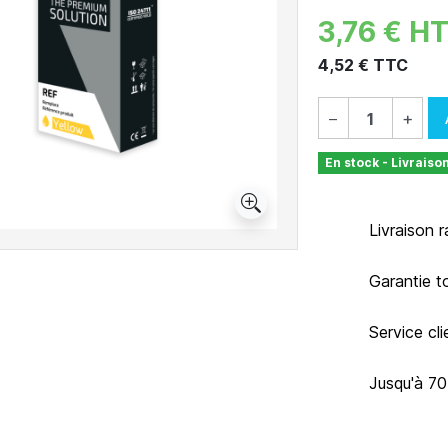
3,76 € H
4,52 € TTC
−
+
En stock - Livraiso
Livraison 
Garantie t
Service cl
Jusqu'à 7