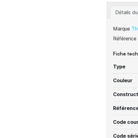
Détails du
Marque
Th
Référence
Fiche tec
Type
Couleur
Construc
Référenc
Code cour
Code séri