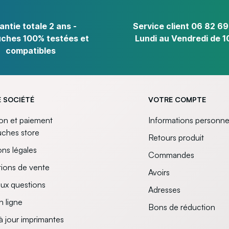
antie totale 2 ans -
Service client 06 82 69
ches 100% testées et
Lundi au Vendredi de 1
compatibles
 SOCIÉTÉ
VOTRE COMPTE
son et paiement
Informations personne
uches store
Retours produit
ns légales
Commandes
ions de vente
Avoirs
aux questions
Adresses
n ligne
Bons de réduction
à jour imprimantes