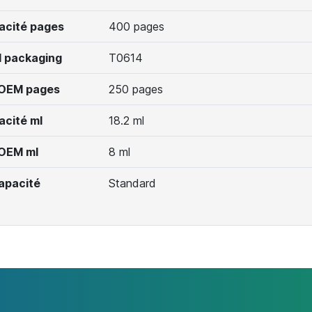
acité pages
400 pages
 packaging
T0614
 OEM pages
250 pages
acité ml
18.2 ml
 OEM ml
8 ml
apacité
Standard