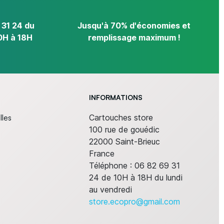
 31 24 du
Jusqu'à 70% d'économies et
0H à 18H
remplissage maximum !
INFORMATIONS
lles
Cartouches store
100 rue de gouédic
22000 Saint-Brieuc
France
Téléphone :
06 82 69 31
24 de 10H à 18H du lundi
au vendredi
store.ecopro@gmail.com