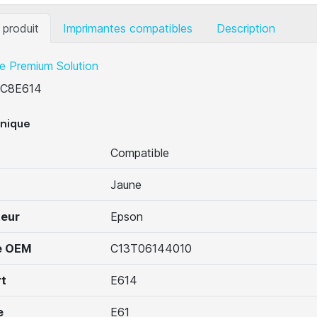
 produit
Imprimantes compatibles
Description
e Premium Solution
C8E614
hnique
Compatible
Jaune
teur
Epson
e OEM
C13T06144010
t
E614
e
E61