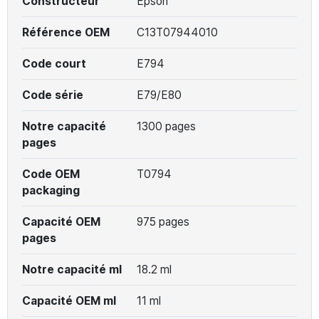
Constructeur
Epson
Référence OEM
C13T07944010
Code court
E794
Code série
E79/E80
Notre capacité
1300 pages
pages
Code OEM
T0794
packaging
Capacité OEM
975 pages
pages
Notre capacité ml
18.2 ml
Capacité OEM ml
11 ml