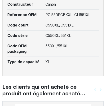
Constructeur
Canon
Référence OEM
PGI550PGBKXL, CLI551XL
Code court
C550XL/C551XL
Code série
C550XL/551XL
Code OEM
550XL/551XL
packaging
Type de capacité
XL
Les clients qui ont acheté ce
keyboard_arrow_left
keyboard_arrow_right
produit ont également acheté...
Précé
Sui