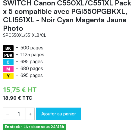
SWITCH Canon C550XL/C551XL Pack
x 5 compatible avec PGI550PGBKXL,
CLI551XL - Noir Cyan Magenta Jaune
Photo
SPC550XL/551XLB/CL
-
500 pages
-
1125 pages
-
695 pages
-
680 pages
-
695 pages
15,75 € HT
18,90 € TTC
Ajouter au panier
−
+
En stock - Livraison sous 24/48h