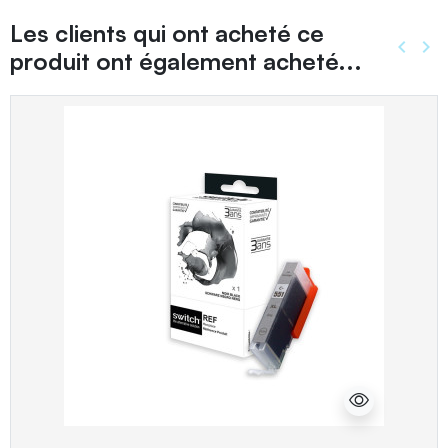
Les clients qui ont acheté ce
keyboard_arrow_left
keyboard_arrow_right
produit ont également acheté...
Précé
Sui