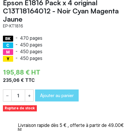
Epson E1816 Pack x 4 original
C13T18164012 - Noir Cyan Magenta
Jaune
EP-KT1816
-
470 pages
-
450 pages
-
450 pages
-
450 pages
195,88 € HT
235,06 € TTC
Ajouter au panier
−
+
Rupture de stock
Livraison rapide dès 5 € , offerte à partir de 49.00€
ht