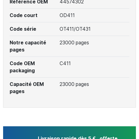
Référence OEM
44574302
Code court
OD411
Code série
OT411/OT431
Notre capacité
23000 pages
pages
Code OEM
C411
packaging
Capacité OEM
23000 pages
pages
Livraison rapide dès 5 € , offerte