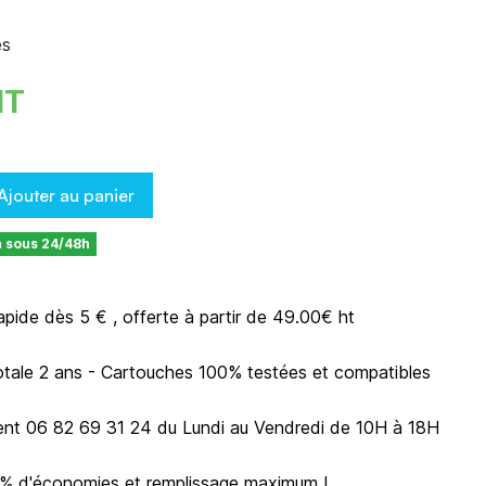
es
HT
Ajouter au panier
n sous 24/48h
rapide dès 5 € , offerte à partir de 49.00€ ht
otale 2 ans - Cartouches 100% testées et compatibles
ient 06 82 69 31 24 du Lundi au Vendredi de 10H à 18H
0% d'économies et remplissage maximum !