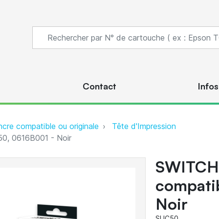
s
Contact
Infos
ncre compatible ou originale
Tête d'Impression
0, 0616B001 - Noir
SWITCH 
compati
Noir
SUC50