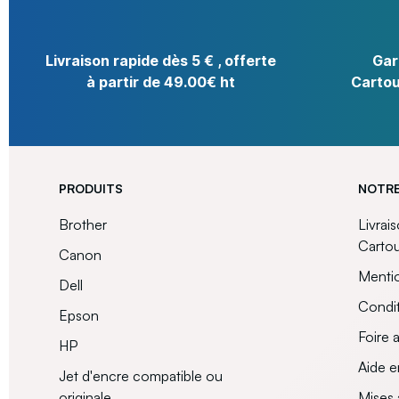
Livraison rapide dès 5 € , offerte
Gar
à partir de 49.00€ ht
Cartou
PRODUITS
NOTRE
Brother
Livrai
Carto
Canon
Mentio
Dell
Condit
Epson
Foire 
HP
Aide e
Jet d'encre compatible ou
originale
Mises 