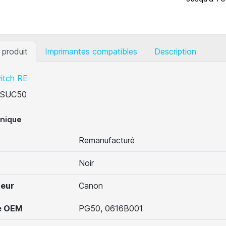
 produit
Imprimantes compatibles
Description
itch RE
SUC50
hnique
Remanufacturé
Noir
teur
Canon
e OEM
PG50, 0616B001