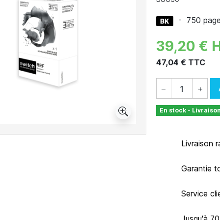
-
750 pag
39,20 € 
47,04 € TTC
−
+
En stock - Livraiso
Livraison 
Garantie t
Service cl
Jusqu'à 7