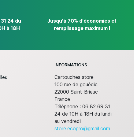
 31 24 du
Jusqu'à 70% d'économies et
0H à 18H
remplissage maximum !
INFORMATIONS
lles
Cartouches store
100 rue de gouédic
22000 Saint-Brieuc
France
Téléphone :
06 82 69 31
24 de 10H à 18H du lundi
au vendredi
store.ecopro@gmail.com