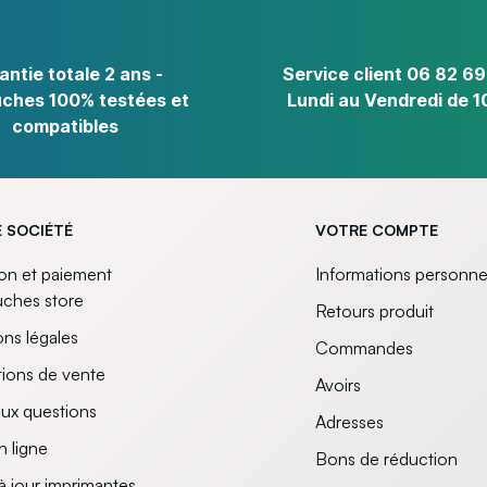
antie totale 2 ans -
Service client 06 82 69
ches 100% testées et
Lundi au Vendredi de 1
compatibles
 SOCIÉTÉ
VOTRE COMPTE
son et paiement
Informations personne
uches store
Retours produit
ns légales
Commandes
ions de vente
Avoirs
aux questions
Adresses
n ligne
Bons de réduction
à jour imprimantes