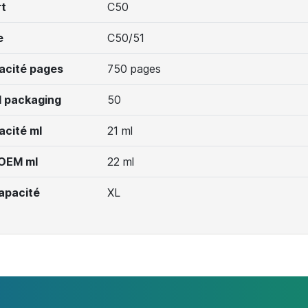
t
C50
e
C50/51
acité pages
750 pages
 packaging
50
acité ml
21 ml
 OEM ml
22 ml
apacité
XL