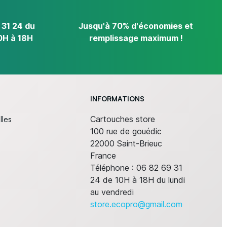
 31 24 du
Jusqu'à 70% d'économies et
0H à 18H
remplissage maximum !
INFORMATIONS
lles
Cartouches store
100 rue de gouédic
22000 Saint-Brieuc
France
Téléphone :
06 82 69 31
24 de 10H à 18H du lundi
au vendredi
store.ecopro@gmail.com