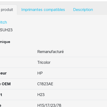
 produit
Imprimantes compatibles
Description
itch
SUH23
hnique
Remanufacturé
Tricolor
teur
HP
e OEM
C1823AE
t
H23
e
H15/17/23/78