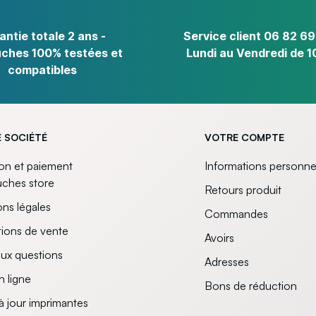
antie totale 2 ans -
Service client 06 82 69
ches 100% testées et
Lundi au Vendredi de 1
compatibles
 SOCIÉTÉ
VOTRE COMPTE
son et paiement
Informations personne
uches store
Retours produit
ns légales
Commandes
ions de vente
Avoirs
aux questions
Adresses
n ligne
Bons de réduction
à jour imprimantes