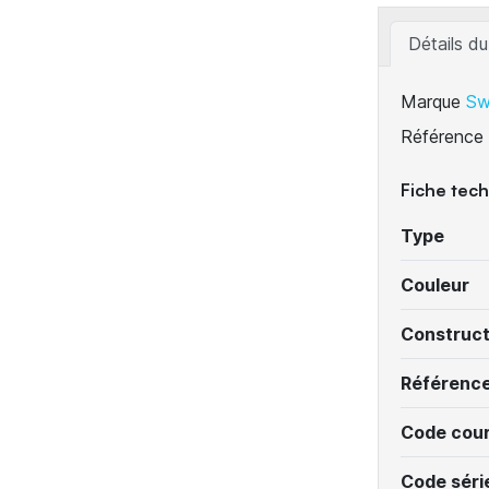
Détails du
Marque
Sw
Référence
Fiche tec
Type
Couleur
Construc
Référenc
Code cour
Code séri