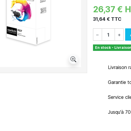
26,37 € 
31,64 € TTC
−
+
En stock - Livraiso
Livraison 
Garantie t
Service cl
Jusqu'à 7