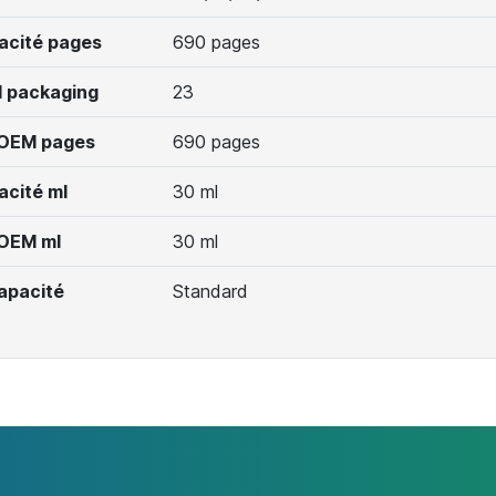
acité pages
690 pages
 packaging
23
 OEM pages
690 pages
acité ml
30 ml
 OEM ml
30 ml
apacité
Standard