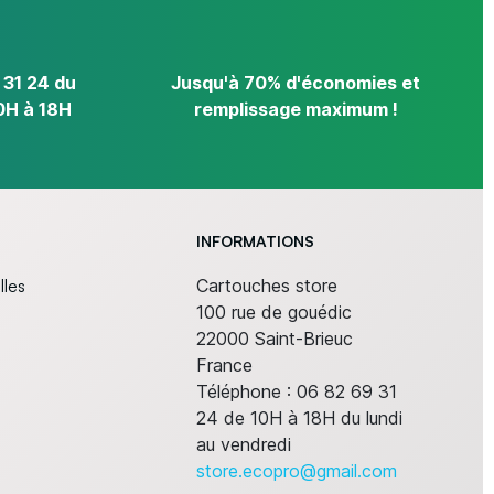
 31 24 du
Jusqu'à 70% d'économies et
0H à 18H
remplissage maximum !
INFORMATIONS
lles
Cartouches store
100 rue de gouédic
22000 Saint-Brieuc
France
Téléphone :
06 82 69 31
24 de 10H à 18H du lundi
au vendredi
store.ecopro@gmail.com