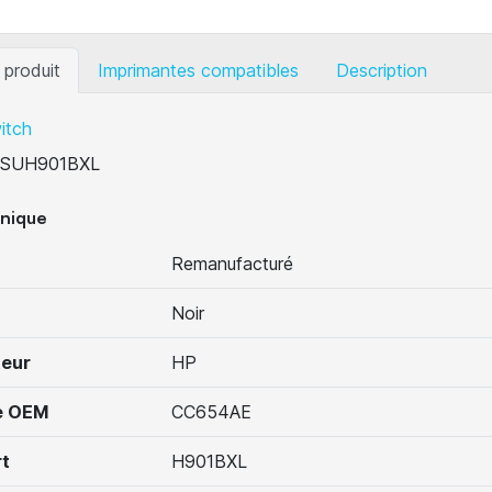
 produit
Imprimantes compatibles
Description
itch
SUH901BXL
hnique
Remanufacturé
Noir
teur
HP
e OEM
CC654AE
t
H901BXL