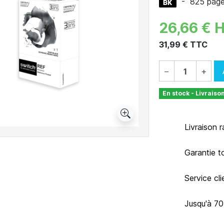
-
825 pag
26,66 € 
31,99 € TTC
−
+
En stock - Livraiso
Livraison 
Garantie t
Service cl
Jusqu'à 7