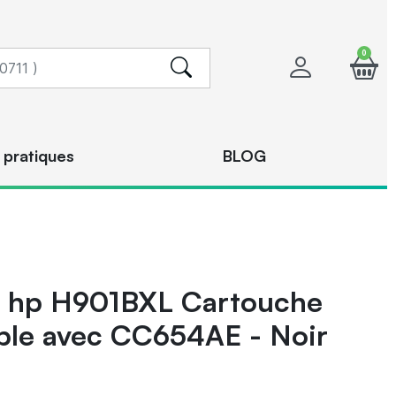
0
 pratiques
BLOG
hp H901BXL Cartouche
ble avec CC654AE - Noir