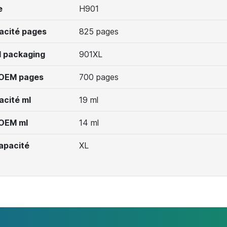
e
H901
acité pages
825 pages
 packaging
901XL
 OEM pages
700 pages
acité ml
19 ml
 OEM ml
14 ml
apacité
XL