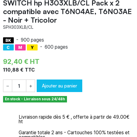
SWITCH hp H303XLB/CL Pack x 2
compatible avec T6N04AE, T6N03AE
- Noir + Tricolor
SPH303XLB/CL
-
900 pages
-
600 pages
92,40 € HT
110,88 € TTC
Ajouter au panier
−
+
En stock - Livraison sous 24/48h
Livraison rapide dès 5 € , offerte à partir de 49.00€
ht
Garantie totale 2 ans - Cartouches 100% testées et