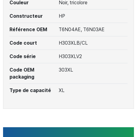
Couleur
Noir, tricolore
Constructeur
HP
Référence OEM
T6N04AE, T6N03AE
Code court
H303XLB/CL
Code série
H303XLV2
Code OEM
303XL
packaging
Type de capacité
XL