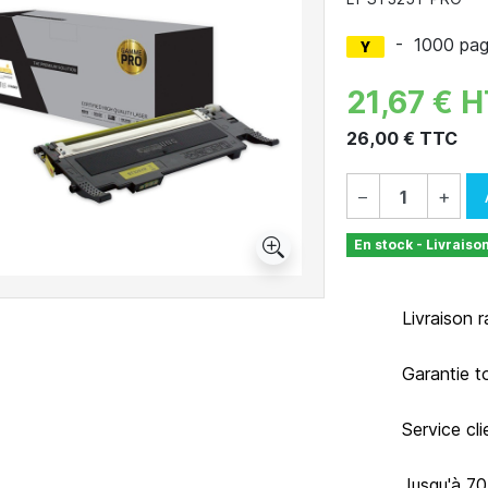
-
1000 pa
21,67 € 
26,00 € TTC
−
+
En stock - Livraiso
Livraison 
Garantie t
Service cl
Jusqu'à 7