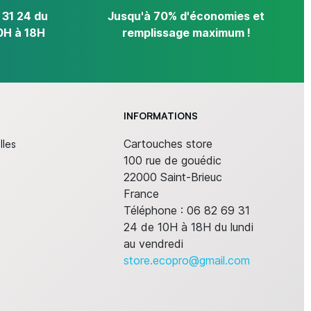
 31 24 du
Jusqu'à 70% d'économies et
0H à 18H
remplissage maximum !
INFORMATIONS
lles
Cartouches store
100 rue de gouédic
22000 Saint-Brieuc
France
Téléphone :
06 82 69 31
24 de 10H à 18H du lundi
au vendredi
store.ecopro@gmail.com