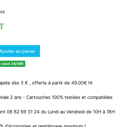
ges
HT
Ajouter au panier
n sous 24/48h
rapide dès 5 € , offerte à partir de 49.00€ ht
otale 2 ans - Cartouches 100% testées et compatibles
ient 06 82 69 31 24 du Lundi au Vendredi de 10H à 18H
0% d'économies et remplissage maximum !