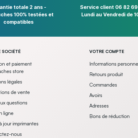
antie totale 2 ans -
Service client 06 82 69
ches 100% testées et
Lundi au Vendredi de 1
compatibles
 SOCIÉTÉ
VOTRE COMPTE
son et paiement
Informations personne
uches store
Retours produit
ns légales
Commandes
ions de vente
Avoirs
aux questions
Adresses
n ligne
Bons de réduction
à jour imprimantes
ctez-nous