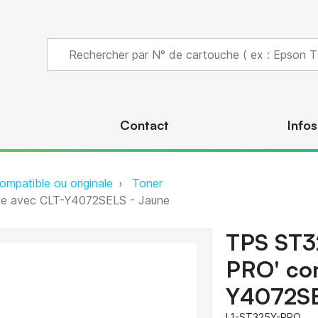
s
Contact
Infos
ompatible ou originale
Toner
e avec CLT-Y4072SELS - Jaune
TPS ST3
PRO' co
Y4072SE
L1-ST325Y-PRO