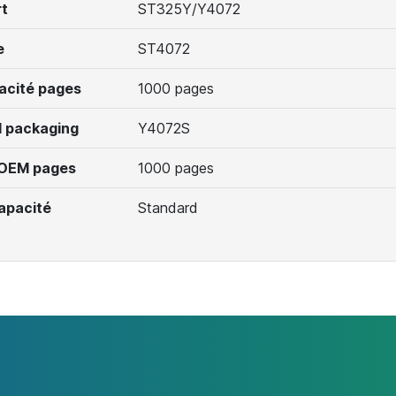
t
ST325Y/Y4072
e
ST4072
acité pages
1000 pages
 packaging
Y4072S
 OEM pages
1000 pages
apacité
Standard