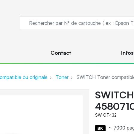
s
Contact
Infos
ompatible ou originale
Toner
SWITCH Toner compatible
SWITCH 
4580710
SW-OT432
-
7000 pa