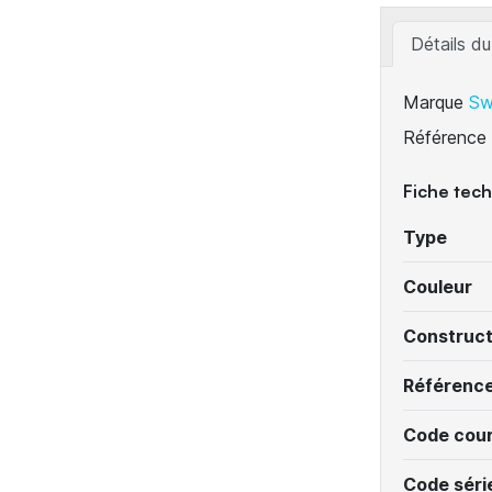
Détails du
Marque
Sw
Référence
Fiche tec
Type
Couleur
Construc
Référenc
Code cour
Code séri