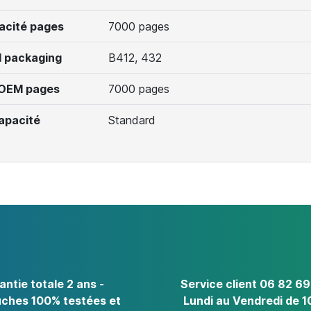
acité pages
7000 pages
 packaging
B412, 432
 OEM pages
7000 pages
apacité
Standard
antie totale 2 ans -
Service client 06 82 69
ches 100% testées et
Lundi au Vendredi de 1