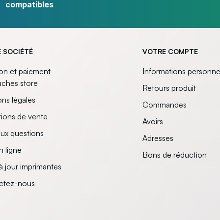
compatibles
 SOCIÉTÉ
VOTRE COMPTE
son et paiement
Informations personne
uches store
Retours produit
ns légales
Commandes
ions de vente
Avoirs
aux questions
Adresses
n ligne
Bons de réduction
à jour imprimantes
ctez-nous