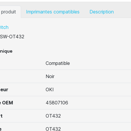
 produit
Imprimantes compatibles
Description
itch
SW-OT432
hnique
Compatible
Noir
teur
OKI
e OEM
45807106
t
OT432
e
OT432