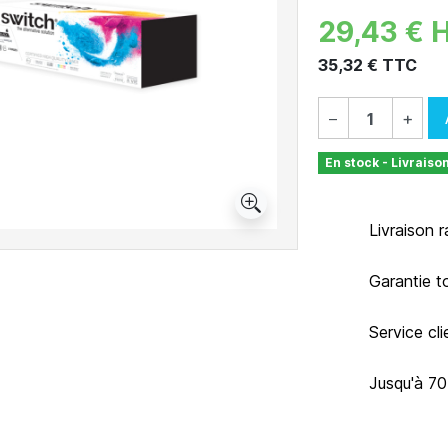
29,43 € 
35,32 € TTC
−
+
En stock - Livraiso
Livraison 
Garantie t
Service cl
Jusqu'à 7