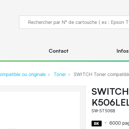
s
Contact
Infos
ompatible ou originale
Toner
SWITCH Toner compatible
SWITCH 
K506LEL
SW-ST506B
-
6000 pa