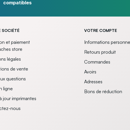
compatibles
 SOCIÉTÉ
VOTRE COMPTE
son et paiement
Informations personne
uches store
Retours produit
ns légales
Commandes
ions de vente
Avoirs
aux questions
Adresses
n ligne
Bons de réduction
à jour imprimantes
ctez-nous