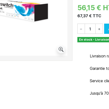
56,15 € 
67,37 € TTC
−
+
En stock - Livraiso
Livraison 
Garantie t
Service cl
Jusqu'à 7