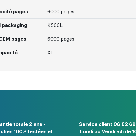
acité pages
6000 pages
 packaging
K506L
 OEM pages
6000 pages
apacité
XL
antie totale 2 ans -
Service client 06 82 69
ches 100% testées et
Lundi au Vendredi de 1