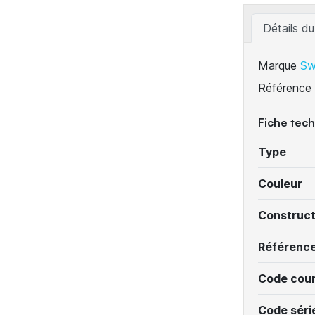
Détails du
Marque
Sw
Référence
Fiche tec
Type
Couleur
Construc
Référenc
Code cour
Code séri