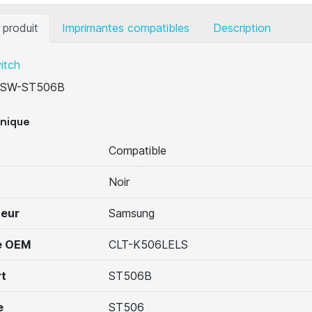
 produit
Imprimantes compatibles
Description
itch
SW-ST506B
hnique
Compatible
Noir
teur
Samsung
e OEM
CLT-K506LELS
t
ST506B
e
ST506