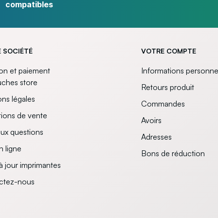
compatibles
 SOCIÉTÉ
VOTRE COMPTE
son et paiement
Informations personne
uches store
Retours produit
ns légales
Commandes
ions de vente
Avoirs
aux questions
Adresses
n ligne
Bons de réduction
à jour imprimantes
ctez-nous