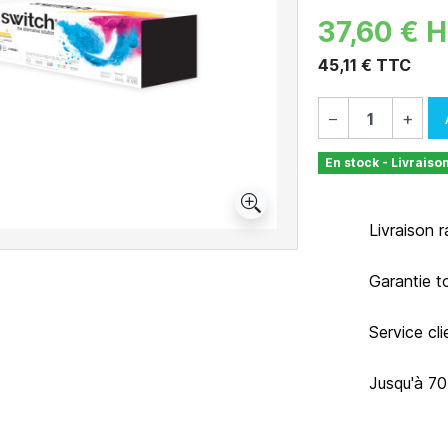
37,60 € 
45,11 € TTC
−
+
En stock - Livraiso
Livraison 
Garantie t
Service cl
Jusqu'à 7