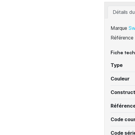
Détails du
Marque
Sw
Référence
Fiche tec
Type
Couleur
Construc
Référenc
Code cour
Code séri