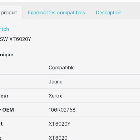
 produit
Imprimantes compatibles
Description
itch
SW-XT6020Y
hnique
Compatible
Jaune
teur
Xerox
e OEM
106R02758
t
XT6020Y
e
XT6020