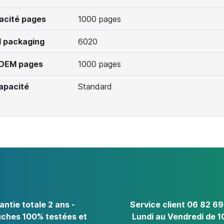
acité pages
1000 pages
 packaging
6020
 OEM pages
1000 pages
apacité
Standard
antie totale 2 ans -
Service client 06 82 69
ches 100% testées et
Lundi au Vendredi de 1