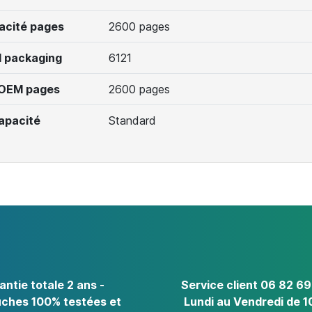
acité pages
2600 pages
 packaging
6121
 OEM pages
2600 pages
apacité
Standard
antie totale 2 ans -
Service client 06 82 69
ches 100% testées et
Lundi au Vendredi de 1