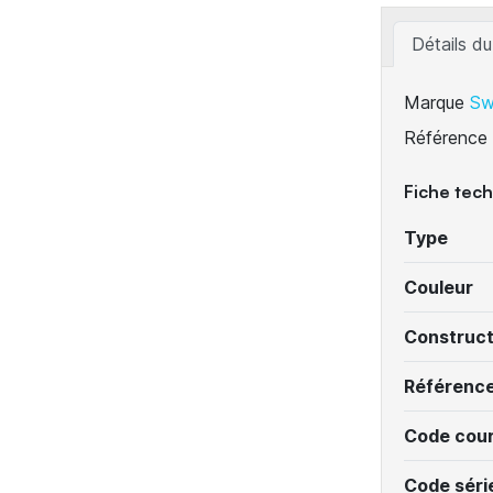
Détails du
Marque
Sw
Référence
Fiche tec
Type
Couleur
Construc
Référenc
Code cour
Code séri