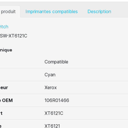
 produit
Imprimantes compatibles
Description
itch
SW-XT6121C
hnique
Compatible
Cyan
teur
Xerox
e OEM
106R01466
t
XT6121C
e
XT6121