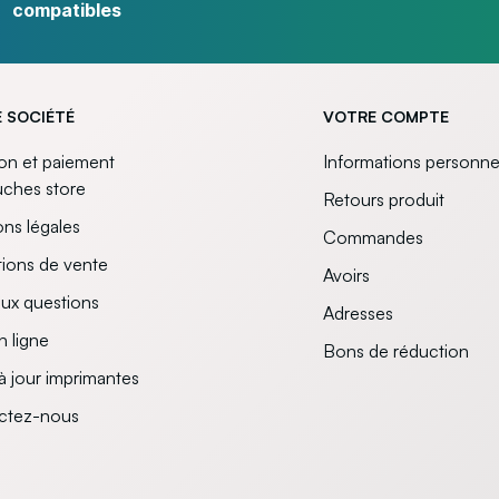
compatibles
 SOCIÉTÉ
VOTRE COMPTE
son et paiement
Informations personne
uches store
Retours produit
ns légales
Commandes
ions de vente
Avoirs
aux questions
Adresses
n ligne
Bons de réduction
à jour imprimantes
ctez-nous