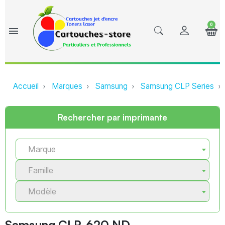
0
menu
Accueil
Marques
Samsung
Samsung CLP Series
Rechercher par imprimante
Marque
Famille
Modèle
Samsung CLP-620 ND