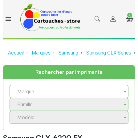
0
menu
Accueil
Marques
Samsung
Samsung CLX Series
Rechercher par imprimante
Marque
Famille
Modèle
Samsung CLX-6220 FX