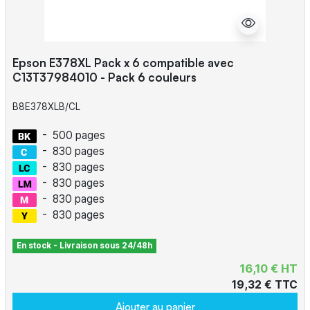
Epson E378XL Pack x 6 compatible avec
C13T37984010 - Pack 6 couleurs
B8E378XLB/CL
-
500 pages
-
830 pages
-
830 pages
-
830 pages
-
830 pages
-
830 pages
En stock - Livraison sous 24/48h
16,10 € HT
19,32 € TTC
Ajouter au panier