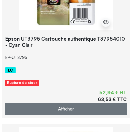
Epson UT3795 Cartouche authentique T37954010
- Cyan Clair
EP-UT3795
Rupture de stock
52,94 € HT
63,53 € TTC
Afficher