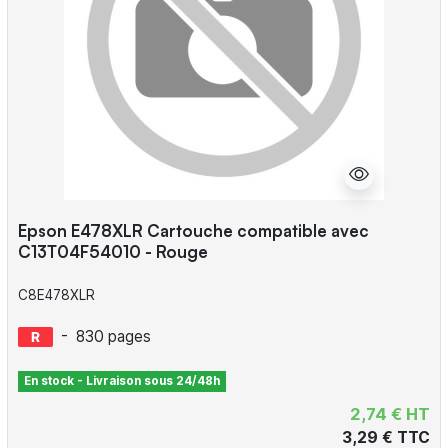
Epson E478XLR Cartouche compatible avec
C13T04F54010 - Rouge
C8E478XLR
-
830 pages
En stock - Livraison sous 24/48h
2,74 € HT
3,29 € TTC