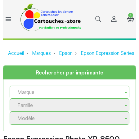
0
menu
Accueil
Marques
Epson
Epson Expression Series
Rechercher par imprimante
Marque
Famille
Modèle
Epson Expression Photo XP-8500