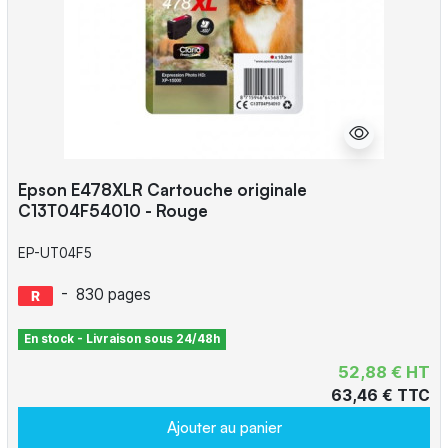
Epson E478XLR Cartouche originale
C13T04F54010 - Rouge
EP-UT04F5
-
830 pages
En stock - Livraison sous 24/48h
52,88 € HT
63,46 € TTC
Ajouter au panier