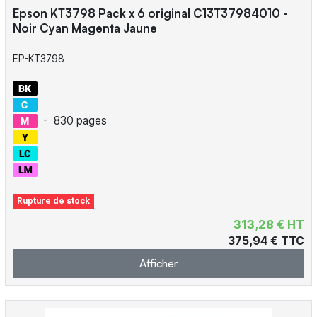
Epson KT3798 Pack x 6 original C13T37984010 -
Noir Cyan Magenta Jaune
EP-KT3798
-
830 pages
Rupture de stock
313,28 € HT
375,94 € TTC
Afficher