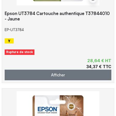
Epson UT3784 Cartouche authentique T37844010
- Jaune
EP-UT3784
Rupture de stock
28,64 € HT
34,37 € TTC
Afficher