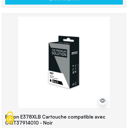
Epson E378XLB Cartouche compatible avec
C13T37914010 - Noir