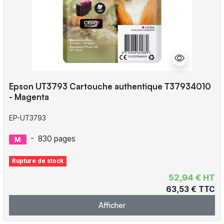
Epson UT3793 Cartouche authentique T37934010
- Magenta
EP-UT3793
-
830 pages
Rupture de stock
52,94 € HT
63,53 € TTC
Afficher