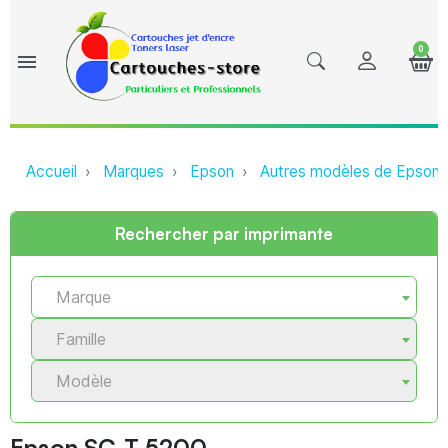
0
menu
Accueil
Marques
Epson
Autres modèles de Epson (
Rechercher par imprimante
Marque
Famille
Modèle
Epson SC-T 5200